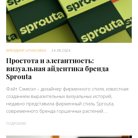
БРЕНДИНГ+УПАКОВКА
·
24.09.2024
Простота и элегантность:
визуальная айдентика бренда
Sprouta
Фэйт Сэмюэл – дизайнер фирменного стиля, известная
созданием выразительных визуальных историй,
недавно представила фирменный стиль Sprouta,
современного бренда горшечных растений....
ПОДРОБНЕЕ