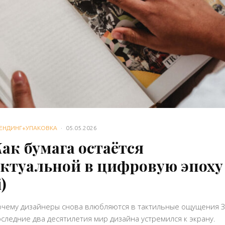
ЕНДИНГ+УПАКОВКА
·
05.05.2026
ак бумага остаётся
актуальной в цифровую эпоху
i)
очему дизайнеры снова влюбляются в тактильные ощущения З
следние два десятилетия мир дизайна устремился к экрану.