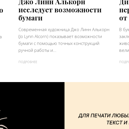
Джо Линн Алькорн
Ди
исследует возможности
пе
ю
бумаги
от
Современная художница Джо Линн Алькорн
В бу
(Jo Lynn Alcorn) показывает возможности
закл
а
бумаги с помощью точных конструкций
живо
ручной работы и...
вели
ПОДРОБНЕЕ
ПОДР