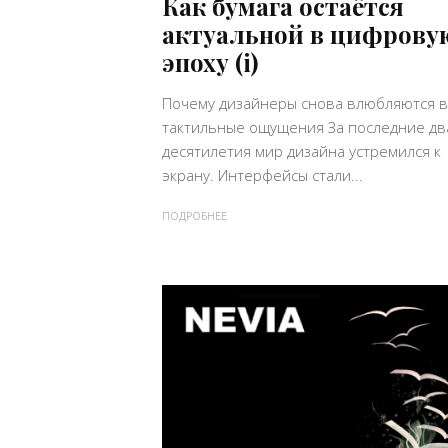
Как бумага остаётся
актуальной в цифрову
эпоху (i)
Почему дизайнеры снова влюбляются в
тактильные ощущения За последние дв
десятилетия мир дизайна устремился к
экрану. Интерфейсы стали...
ПОДРОБНЕЕ