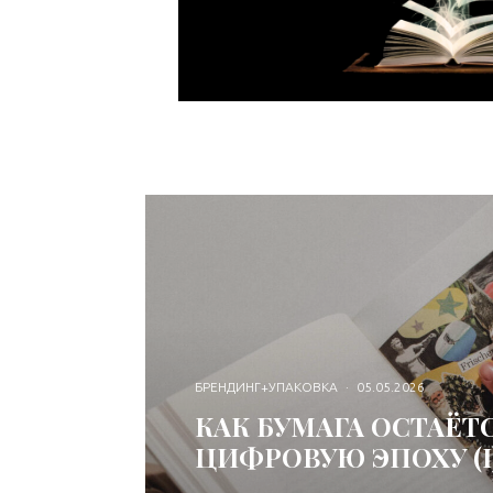
БРЕНДИНГ+УПАКОВКА
·
05.05.2026
КАК БУМАГА ОСТАЁТ
ЦИФРОВУЮ ЭПОХУ (I