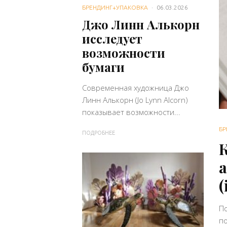
БРЕНДИНГ+УПАКОВКА
·
06.03.2026
Джо Линн Алькорн
исследует
возможности
бумаги
Современная художница Джо
Линн Алькорн (Jo Lynn Alcorn)
показывает возможности...
БР
ПОДРОБНЕЕ
К
(
П
по