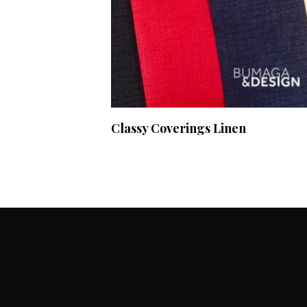
Classy Coverings Linen
О ПРО