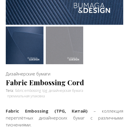
Дизайнерские бумаги
Fabric Embossing Cord
Тега:
fabric embossing
tpg
дизайнерская бумага
премиальная упаковка
Fabric Embossing
(
TPG
, Китай)
– коллекция
переплётных дизайнерских бумаг с различными
тиснениями.