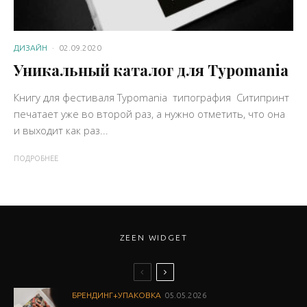
ДИЗАЙН
·
02.09.2020
Уникальный каталог для Typomania
Книгу для фестиваля Typomania типография Ситипринт
печатает уже во второй раз, а нужно отметить, что она
и выходит как раз...
ПОДРОБНЕЕ
ZEEN WIDGET
БРЕНДИНГ+УПАКОВКА
05.05.2026