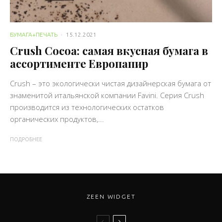
БУМАГА+ПЕЧАТЬ
·
15.12.2021
Crush Cocoa: самая вкусная бумага в
ассортименте Европапир
Crush – это экологически чистая дизайнерская бумага от
знаменитой итальянской компании Favini. Серия Crush
производится из технологических остатков
органических продуктов,...
ПОДРОБНЕЕ
ZEEN WIDGET