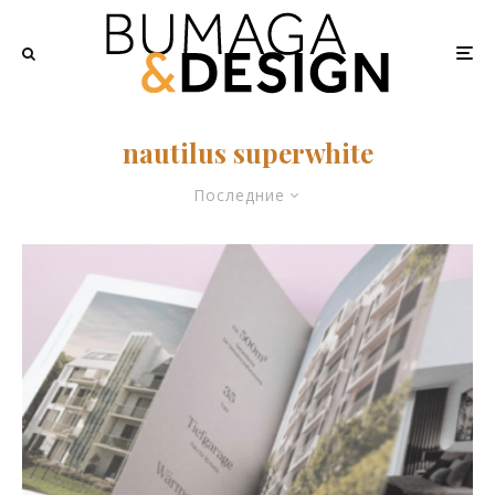
nautilus superwhite
Последние