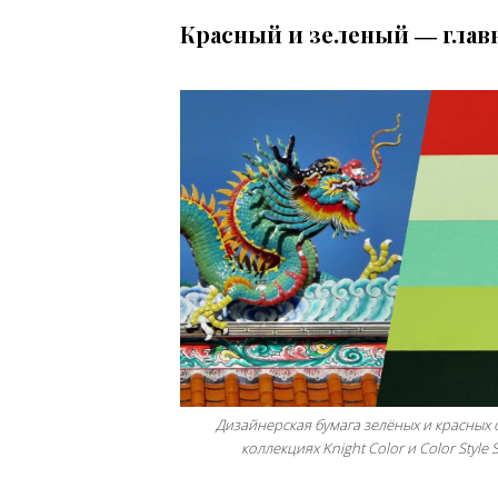
Красный и зеленый
―
главн
Дизайнерская бумага зелёных и красных 
коллекциях Knight Color и Color Style