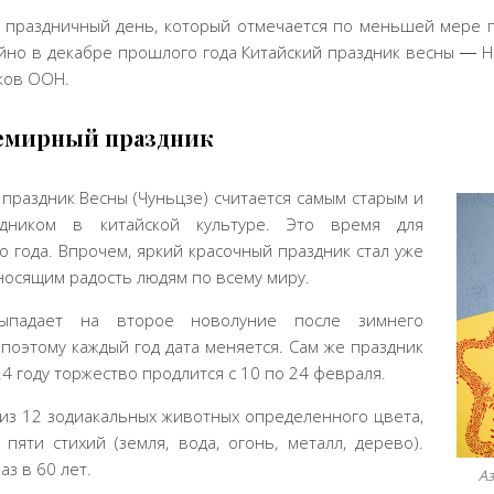
праздничный день, который отмечается по меньшей мере п
чайно в декабре прошлого года Китайский праздник весны ― 
ков ООН.
семирный праздник
 праздник Весны (Чуньцзе) считается самым старым и
дником в китайской культуре. Это время для
 года. Впрочем, яркий красочный праздник стал уже
носящим радость людям по всему миру.
выпадает на второе новолуние после зимнего
, поэтому каждый год дата меняется. Сам же праздник
24 году торжество продлится с 10 по 24 февраля.
 из 12 зодиакальных животных определенного цвета,
пяти стихий (земля, вода, огонь, металл, дерево).
з в 60 лет.
Аз