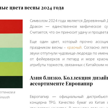
ые цвета весны 2024 года
Символом 2024 года является Деревянный 
Дракон ― единственное мифическое сущ
Считается, что он приносит удачу и процвет
Еще один цвет, который прочно ассоци
праздником весны –
красный
. Согласно ле
звуки отпугнули чудовище-людоеда по имени
от фейерверков и петард и море красн
атрибуты торжеств, связанных с Китайским н
Азия близко. Коллекция дизай
ассортименте Европапир
оттенков в
Европапир ― официальный дистрибь
 Smooth
концерна TPG. Качество бумаг из Китая 