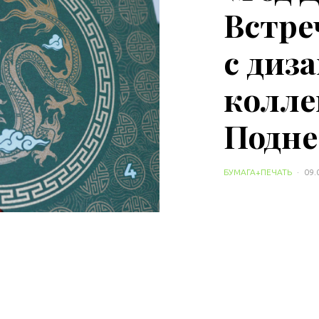
Встре
с диз
колле
Подне
БУМАГА+ПЕЧАТЬ
·
09.