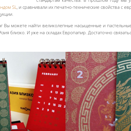
стандартам качества. В прошлом году мы
ндом SL
, и сравнивали их печатно-технические свойства с е
укции.
аг Вы можете найти великолепные насыщенные и пастельны
 Азия близко. И уже на складах Европапир. Достаточно связать