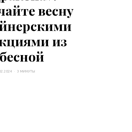
чайте весну
айнерскими
кциями из
бесной
02.2024
·
3 МИНУТЫ