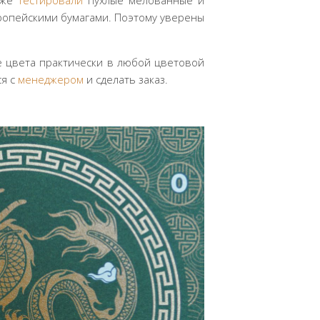
 уже
тестировали
пухлые мелованные и
вропейскими бумагами. Поэтому уверены
е цвета практически в любой цветовой
ся с
менеджером
и сделать заказ.