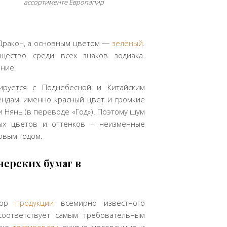
ассортименте Европапир
Дракон, а основным цветом ―
зелёный
.
ество среди всех знаков зодиака.
ание.
ируется с Поднебесной и Китайским
гендам, именно красный цвет и громкие
 Нянь (в переводе «Год»). Поэтому шум
ых цветов и оттенков – неизменные
овым годом.
нерских бумаг в
ютор
продукции
всемирно известного
соответствует самым требовательным