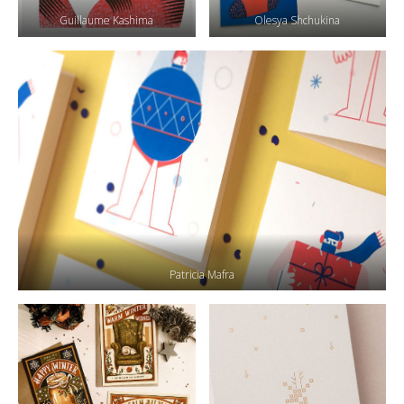
Guillaume Kashima
Olesya Shchukina
Patricia Mafra