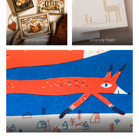
Daria Danilova
Sincerely Paper
Olesya Shchukina