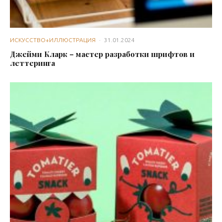
ИСКУССТВО+ИЛЛЮСТРАЦИЯ
·
31.01.2024
Джейми Кларк – мастер разработки шрифтов и
леттеринга