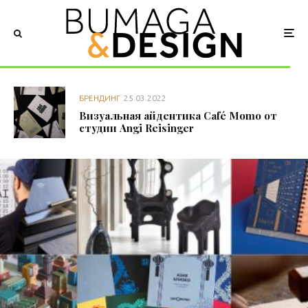
БРЕНДИНГ
25.03.2022
Визуальная айдентика Café Momo от
студии Angi Reisinger