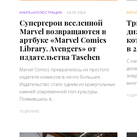
КНИГА+ИЛЛЮСТРАЦИЯ
·
26.01.2026
БРЕН
Супергерои вселенной
Тр
Marvel возвращаются в
ди
артбуке «Marvel Comics
ко
Library. Avengers» от
в 
издательства Taschen
С на
диза
Marvel Comics превратилось из простого
энер
издателя комиксов в нечто большее.
мног
Издательство стало одним из краеугольных
камней современной поп-культуры.
ПОДР
Появившись в...
ПОДРОБНЕЕ