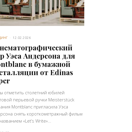
ДИНГ
·
12.02.2026
нематографический
р Уэса Андерсона для
ntblanc в бумажной
сталляции от Edinas
per
ы отметить столетний юбилей
товой перьевой ручки Meisterstück
ания Montblanc пригласила Уэса
рсона снять короткометражный фильм
названием «Let’s Write»...