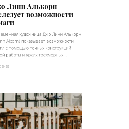
о Линн Алькорн
следует возможности
маги
еменная художница Джо Линн Алькорн
Lynn Alcorn) показывает возможности
ги с помощью точных конструкций
ой работы и ярких трёхмерных...
ОБНЕЕ