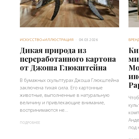
ИСКУССТВО+ИЛЛЮСТРАЦИЯ
·
04.03.2026
БРЕН
Дикая природа из
Ки
переработанного картона
ми
от Джоша Глюкштейна
Mo
ин
В бумажных скульптурах Джоша Глюкштейна
Pa
заключена тихая сила. Его картонные
животные, выполненные в натуральную
Чтоб
величину и привлекающие внимание,
куль
воспринимаются не...
комп
Анде
ПОДРОБНЕЕ
под 