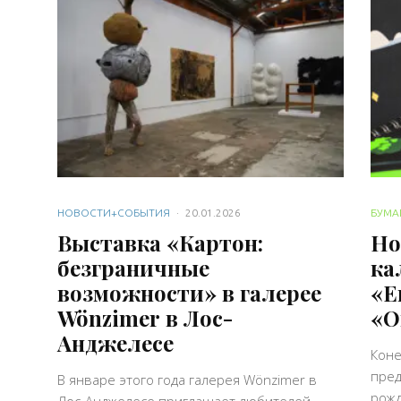
НОВОСТИ+СОБЫТИЯ
·
20.01.2026
БУМА
Выставка «Картон:
Но
безграничные
ка
возможности» в галерее
«Е
Wönzimer в Лос-
«О
Анджелесе
Коне
пред
В январе этого года галерея Wönzimer в
рожд
Лос-Анджелесе приглашает любителей