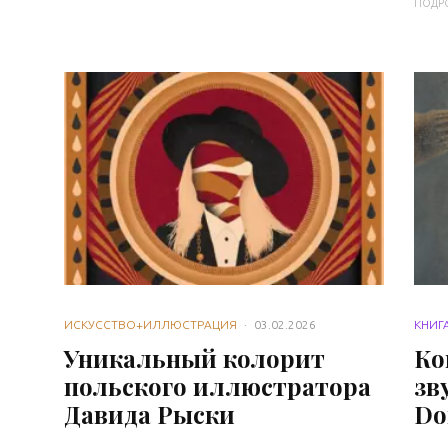
ПОДР
ИСКУССТВО+ИЛЛЮСТРАЦИЯ
·
03.02.2026
КНИГ
Уникальный колорит
Ко
польского иллюстратора
зв
Давида Рыски
Do