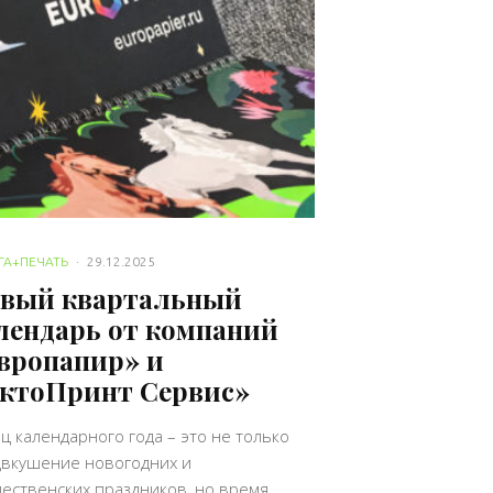
ГА+ПЕЧАТЬ
·
29.12.2025
вый квартальный
лендарь от компаний
вропапир» и
ктоПринт Сервис»
ц календарного года – это не только
вкушение новогодних и
ественских праздников, но время