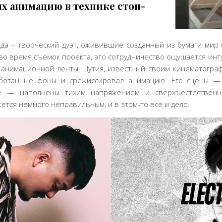
х анимацию в технике стоп-
а – творческий дуэт, оживившие созданный из бумаги мир к
 во время съемок проекта, это сотрудничество ощущается ин
 анимационной ленты. Цутия, известный своим кинематогра
аботанные фоны и срежиссировал анимацию. Его сцены — 
фе — наполнены тихим напряжением и сверхъестествен
ажется немного неправильным, и в этом-то все и дело.