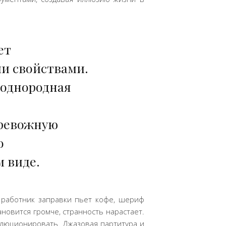
ет
и свойствами.
 однородная
тревожную
о
 виде.
: работник заправки пьет кофе, шериф
ановится громче, странность нарастает.
олюционировать. Джазовая партитура и