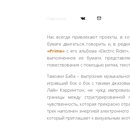
Поделиться
Нас всегда привлекают проекты, в к
бумаге двигаться, говорить и, в редк
«Prime»
с его альбома «Electric Ride
выполненное из бумаги, представля
повествования с помощью ритма, текс
Тамоаки Баба – выпускник музыкально
игравший бок о бок с такими джазовы
Лайн Кэррингтон, не чужд импровиза
границы между структурированной
чувственность, которая прекрасно отр
трек наполнен энергией электронного 
который приглашает к визуальным экс