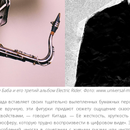
Баба и его третий альбом Electric Rider. Фото: www.universal-mu
ада вставляет своих тщательно вылепленных бумажных пер
 вручную, эти фигурки придают сюжету ощущение сказоч
войствами, — говорит Китада. — Её жесткость, хрупкость 
осферу, которую трудно воспроизвести в цифровом виде».
соблений, иногда в сочетании с живыми руками или инстр