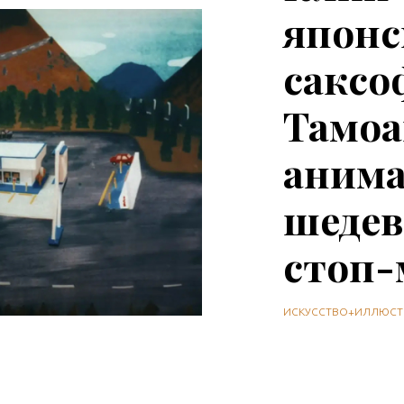
японс
саксо
Тамоа
аним
шедев
стоп
ИСКУССТВО+ИЛЛЮСТ