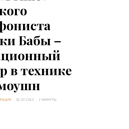
кого
фониста
ки Бабы –
ационный
р в технике
-моушн
РАЦИЯ
·
02.07.2025
·
2 МИНУТЫ