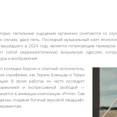
оторых тактильные ощущения органично сочетаются со слу
их случаях, даже петь. Последний музыкальный клип японск
r», вышедшего в 2024 году, является потрясающим примером
ет собой сюрреалистическую визуальную одиссею, котор
туры и воображения.
го колледжа Беркли и опытный исполнитель,
ми корифеями, как Теренс Бланшар и Терри
ции. В своих работах он часто исследует
 гармонией и экспрессивной свободой —
ажается в анимации композиции «Prime». Сам
джаза, создавая богатый звуковой ландшафт,
периментам.