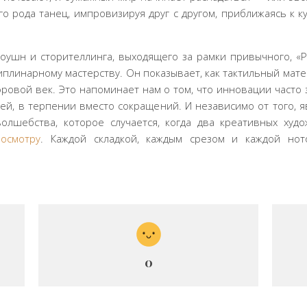
о рода танец, импровизируя друг с другом, приближаясь к к
моушн и сторителлинга, выходящего за рамки привычного, «
циплинарному мастерству. Он показывает, как тактильный ма
ровой век. Это напоминает нам о том, что инновации часто 
лей, в терпении вместо сокращений. И независимо от того,
олшебства, которое случается, когда два креативных худ
посмотру
. Каждой складкой, каждым срезом и каждой нот
0