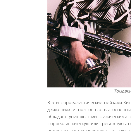
Томоаки 
В эти сюрреалистические пейзажи Кит
движениях и полностью выполненные
обладает уникальными физическими с
сюрреалистическую или тревожную атм
помощью тонких проволочных приспо