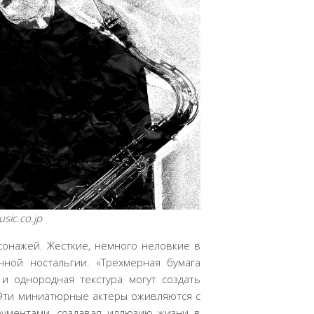
sic.co.jp
сонажей. Жесткие, немного неловкие в
ной ностальгии. «Трехмерная бумага
и однородная текстура могут создать
 Эти миниатюрные актеры оживляются с
ументами, создавая иллюзию жизни в