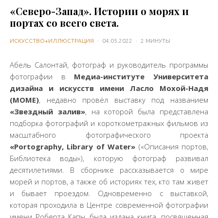
«Северо-Запад». Истории о морях и
портах со всего света.
ИСКУССТВО+ИЛЛЮСТРАЦИЯ
·
04.05.2022
·
2 МИНУТЫ
Абель Салонтай, фотограф и руководитель программы
фотографии в
Медиа-институте Университета
дизайна и искусств имени Ласло Мохой-Надя
(
MOME
)
, недавно провёл выставку под названием
«Звездный залив»
, на которой была представлена
подборка фотографий и короткометражных фильмов из
масштабного фотографического проекта
«
Portography
,
Library
of
Water
»
(«Описания портов,
Библиотека воды»), которую фотограф развивал
десятилетиями. В сборнике рассказывается о мире
морей и портов, а также об историях тех, кто там живет
и бывает проездом. Одновременно с выставкой,
которая проходила в Центре современной фотографии
имени Роберта Капы, была издана книга, посвященная