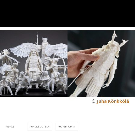
©
Juha Könkkölä
ИСКУССТВО
ОРИГАМИ
МЕТКИ