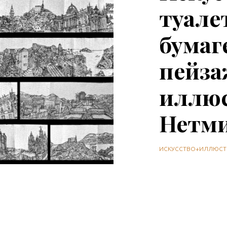
туале
бумаг
пейза
иллюс
Нетми
ИСКУССТВО+ИЛЛЮСТ