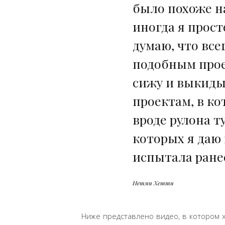
было похоже н
иногда я прост
думаю, что все
подобным прое
сижу и выкиды
проектам, в ко
вроде рулона т
которых я даю 
испытала ран
Нетми Хетти
Ниже представлено видео, в котором х