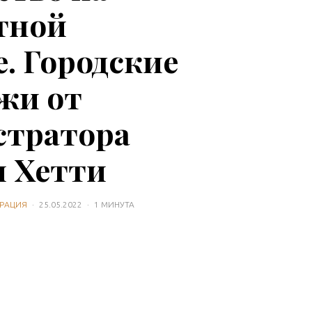
тной
е. Городские
жи от
тратора
 Хетти
РАЦИЯ
·
25.05.2022
·
1 МИНУТА