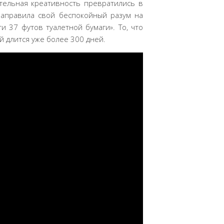
ительная креативность превратились в
аправила свой беспокойный разум на
 37 футов туалетной бумаги». То, что
й длится уже более 300 дней.