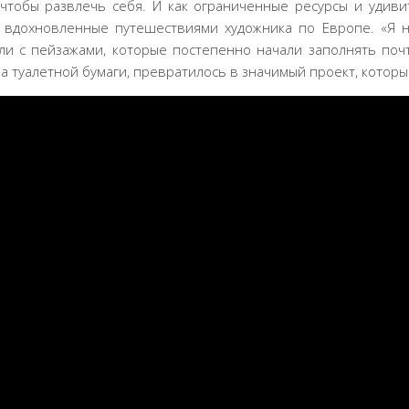
 чтобы развлечь себя. И как ограниченные ресурсы и удив
 вдохновленные путешествиями художника по Европе. «Я н
и с пейзажами, которые постепенно начали заполнять почти
а туалетной бумаги, превратилось в значимый проект, которы