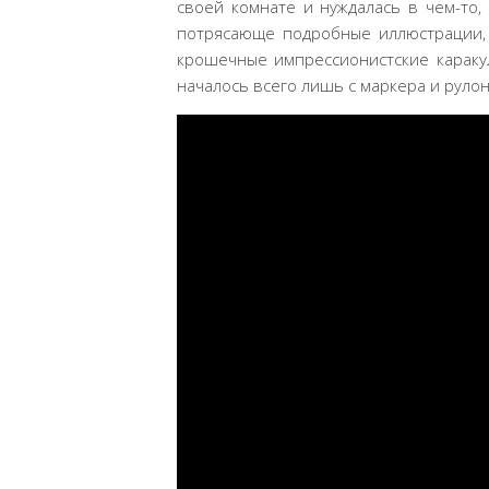
своей комнате и нуждалась в чем-то,
потрясающе подробные иллюстрации,
крошечные импрессионистские каракул
началось всего лишь с маркера и рулон