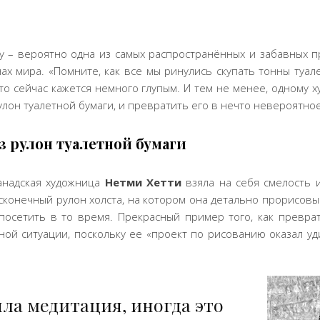
у – вероятно одна из самых распространённых и забавных
ах мира. «Помните, как все мы ринулись скупать тонны туал
то сейчас кажется немного глупым. И тем не менее, одному 
улон туалетной бумаги, и превратить его в нечто невероятное
з рулон туалетной бумаги
канадская художница
Нетми Хетти
взяла на себя смелость 
есконечный рулон холста, на котором она детально прорисов
посетить в то время. Прекрасный пример того, как превр
ной ситуации, поскольку ее «проект по рисованию оказал уд
ла медитация, иногда это