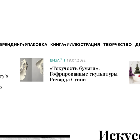
БРЕНДИНГ+УПАКОВКА
КНИГА+ИЛЛЮСТРАЦИЯ
ТВОРЧЕСТВО
Д
ДИЗАЙН
18.07.2022
«Текучесть бумаги».
Гофрированные скульптуры
y’s
Ричарда Суини
о
Искус