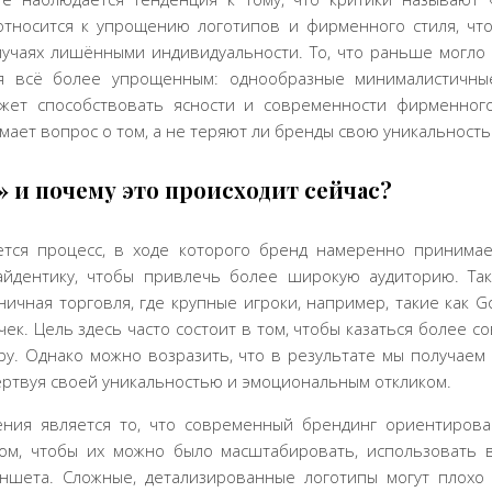
относится к упрощению логотипов и фирменного стиля, чт
учаях лишёнными индивидуальности. То, что раньше могло
ся всё более упрощенным: однообразные минималистичные
жет способствовать ясности и современности фирменног
мает вопрос о том, а не теряют ли бренды свою уникальность 
 и почему это происходит сейчас?
ется процесс, в ходе которого бренд намеренно принима
йдентику, чтобы привлечь более широкую аудиторию. Так
зничная торговля, где крупные игроки, например, такие как G
ек. Цель здесь часто состоит в том, чтобы казаться более
у. Однако можно возразить, что в результате мы получаем
ертвуя своей уникальностью и эмоциональным откликом.
ния является то, что современный брендинг ориентирова
ом, чтобы их можно было масштабировать, использовать 
шета. Сложные, детализированные логотипы могут плохо 