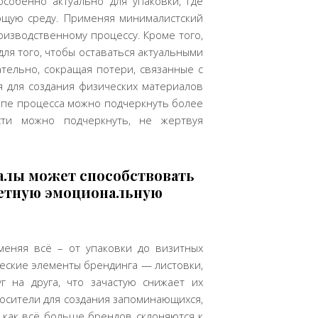
собенно актуально для упаковки, где
ющую среду. Применяя минималистский
оизводственному процессу. Кроме того,
ля того, чтобы оставаться актуальными
тельно, сокращая потери, связанные с
я для создания физических материалов
тапе процесса можно подчеркнуть более
сти можно подчеркнуть, не жертвуя
алы может способствовать
ветную эмоциональную
меняя всё – от упаковки до визитных
еские элементы брендинга — листовки,
 на друга, что зачастую снижает их
осители для создания запоминающихся,
 как всё больше брендов склоняются к