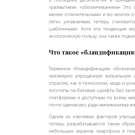
«размытием», «обезличиванием». Это 
менее отличительными и во многих сл
легко узнаваемым, теперь становит
шаблонными. Хотя эта тенденция мо
экологическую пользу, она также подни
Что такое «бландификация»
Термином «бландификация» обознача
чрезмерно упрощённую визуальную а
отраслях, как it-технологии, мода и ро
логотипы на базовые шрифты без засеч
платформам и доступным по всему мир
почти одинаково, ради минимализма ж
Одним из ключевых факторов упроще
теперь разрабатываются таким образ
небольших экранов смартфона и план