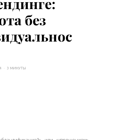
ендинге:
ота без
идуальнос
4
·
3 МИНУТЫ
«бландификацией», или «упрощением»,