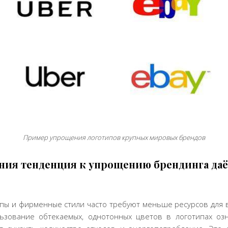
Пример упрощения логотипов крупных мировых брендов
ения тенденция к упрощению брендинга да
ы и фирменные стили часто требуют меньше ресурсов для во
льзование обтекаемых, однотонных цветов в логотипах оз