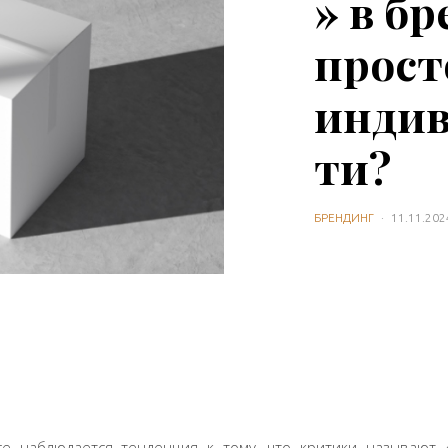
» в бр
прост
индив
ти?
БРЕНДИНГ
·
11.11.202
е наблюдается тенденция к тому, что критики называют 