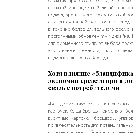
сложных процессов печати, что може
сложный многоцветный дизайн способ
подход, бренды могут сократить выбро
с акцентом на нейтральность и неподв
в течение более длительного времени
постоянными обновлениями дизайна. Н
для фирменного стиля, от выбора подх
экологичные ценности, просто дел
индивидуальностью бренда.
Хотя влияние «бландифика
экономии средств при про
связь с потребителями
«Бландификация» оказывает уникальн
карточек. Когда бренды применяют бо
визитные карточки, брошюры, упако
привлекательность для потенциальных
привлекательных образов, которые вы