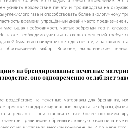
т снизить количество отходов и энергопотребление. Это о
ен усилить воздействие печати и производства на окружа
сы углекислого газа и способствовать более экологичному пр
ластность времени, упрощённый дизайн часто предназначен д
, уменьшая необходимость частых ребрендингов и, следова
о также необходимо учитывать, сколько решений требуетс
одящей бумаги до наилучших методов печати, и на каждом э
ая обоснованный выбор. Впрочем, экологические ценно
ции» на брендированные печатные матери
изводстве, оно одновременно ослабляет за
ое воздействие на печатные материалы для брендинга, из
лее простые, стандартизированные визуальные образы, физич
вка и реклама – они становятся все более похожими друг
 клиентов. Традиционно бренды используют свои печатные н
деляют их в условиях высокой конкуренции. И по мере того,