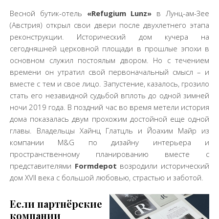
Весной бутик-отель
«Refugium Lunz»
в Лунц-ам-Зее
(Австрия) открыл свои двери после двухлетнего этапа
реконструкции. Исторический дом кучера на
сегодняшней церковной площади в прошлые эпохи в
основном служил постоялым двором. Но с течением
времени он утратил свой первоначальный смысл – и
вместе с тем и свое лицо. Запустение, казалось, грозило
стать его незавидной судьбой вплоть до одной зимней
ночи 2019 года. В поздний час во время метели история
дома показалась двум прохожим достойной еще одной
главы. Владельцы Хайнц Глатцль и Йоахим Майр из
компании M&G по дизайну интерьера и
пространственному планированию вместе с
представителями
Formdepot
возродили исторический
дом XVII века с большой любовью, страстью и заботой.
Если партнёрские
компании