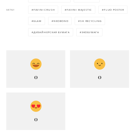
FAVINI CRUSH
FAVINI MAJESTIC
FLUO POSTER
МЕТКИ
GLAM
NEOBOND
SH RECYCLING
ДИЗАЙНЕРСКАЯ БУМАГА
ЭКОБУМАГА
0
0
0