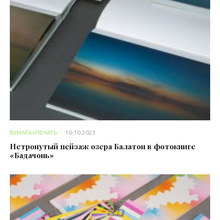
БУМАГА+ПЕЧАТЬ
·
10.10.2023
Нетронутый пейзаж озера Балатон в фотокниге
«Бадачонь»