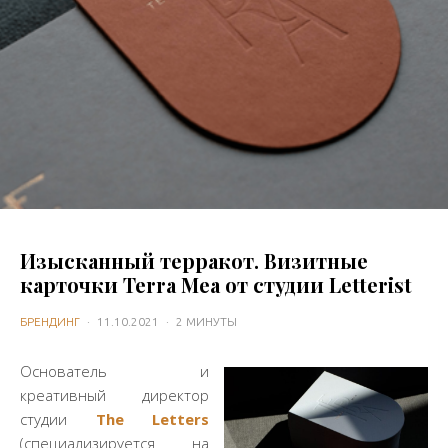
Изысканный терракот. Визитные
карточки Terra Mea от студии Letterist
БРЕНДИНГ
·
11.10.2021
·
2 МИНУТЫ
Основатель и
креативный директор
студии
The Letters
(специализируется на