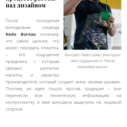
над дизайном
После посещения
винодельни команда
Redo Bureau
осознала,
что самое ценное, что
может передать этикетка,
– это «ощущение
Винодел Павел Швец фиксирует
свои ощущения от Petnat,
праздника, с которым
смешивая краски.
связано распитие
напитка, и характер
производителя, который создает вина своими руками».
Поэтому их идея пошла против традиции – они
перенесли всю техническую информацию на
контрэтикетку и имя винодела выделили на лицевой
стороне.