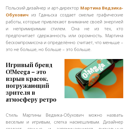
Польский дизайнер и арт-директор
Мартина Ведзика-
Обухович
из Гданьска создает смелые графические
работы, которые привлекают внимание своей энергией
и непримиримым стилем. Она не из тех, кто
предпочитает сдержанность или скромность. Мартина
бескомпромиссна и определённо считает, что меньше –
это не больше, но больше – это больше.
Игривый бренд
O!Meega – это
взрыв красок,
погружающий
зрителя в
атмосферу ретро
Стиль Мартины Ведзика-Обухович можно назвать
веселым и игривым, слегка насмешливым. Дизайнер
создает сочные и запоминающиеся визуальные