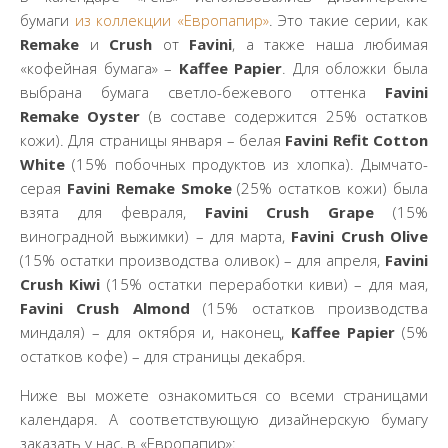
бумаги
из коллекции «Европапир»
. Это такие серии, как
Remake
и
Crush
от
Favini
, а также наша любимая
«кофейная бумага» –
Kaffee Papier
. Для обложки была
выбрана бумага светло-бежевого оттенка
Favini
Remake Oyster
(в составе содержится 25% остатков
кожи). Для страницы января – белая
Favini Refit Cotton
White
(15% побочных продуктов из хлопка). Дымчато-
серая
Favini Remake Smoke
(25% остатков кожи) была
взята для февраля,
Favini Crush Grape
(15%
виноградной выжимки) – для марта,
Favini Crush Olive
(15% остатки производства оливок) – для апреля,
Favini
Crush Kiwi
(15% остатки переработки киви) – для мая,
Favini Crush Almond
(15% остатков производства
миндаля) – для октября и, наконец,
Kaffee Papier
(5%
остатков кофе) – для страницы декабря.
Ниже вы можете ознакомиться со всеми страницами
календаря. А соответствующую дизайнерскую бумагу
заказать у нас, в «Европапир»: