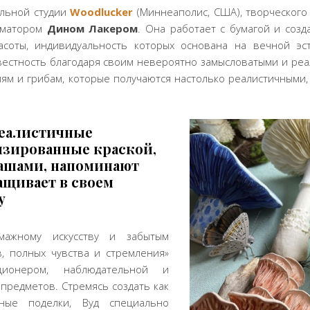
альной студии
Woodlucker
(Миннеаполис, США), творческого
ниматором
Дином Лакером
. Она работает с бумагой и соз
асоты, индивидуальность которых основана на вечной эст
вестность благодаря своим невероятно замысловатыми и р
ям и грибам, которые получаются настолько реалистичными, 
еалистичные
изированные краской,
ашами, напоминают
ащивает в своем
у
мажному искусству и забытым
, полных чувства и стремления»
ционером, наблюдательной и
предметов. Стремясь создать как
ные поделки, Вуд специально