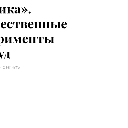
ика».
ественные
ерименты
уд
·
2 МИНУТЫ