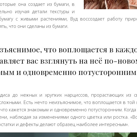
торые она создает из бумаги, в
ельно изучая детали текстуры и
умагу с живыми растениями, Вуд воссоздает работу приро
ь, что они сделаны из бумаги.
зъяснимое, что воплощается в каждо
тавляет вас взглянуть на неё по-новом
мым и одновременно потусторонним
диса до нежных и хрупких нарциссов, прорастающих из с
ожными. Есть нечто неизъяснимое, что воплощается в той и
, что кажется знакомым и одновременно потусторонним. Когда 
ни, наблюдая за изменениями одного цветка или ростка. «В
остатки и дефекты делают образец наиболее интересным».