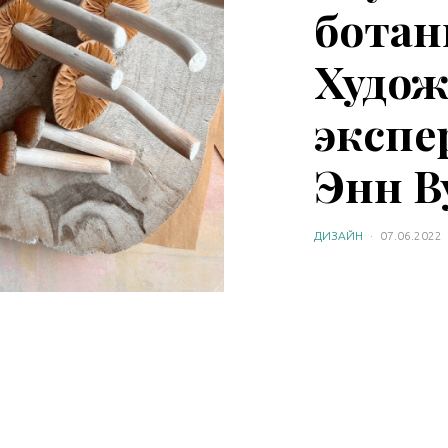
ботан
Худож
эксп
Энн В
ДИЗАЙН
·
07.06.2022